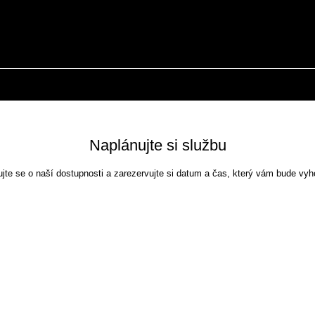
PORTFOLIO
KLIENTI
OBCHODNÍ PODMÍNKY
Naplánujte si službu
ujte se o naší dostupnosti a zarezervujte si datum a čas, který vám bude vyh