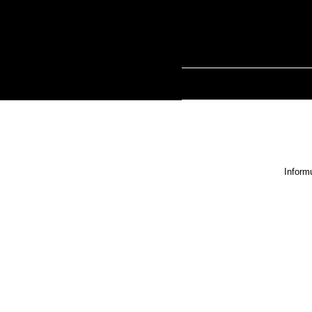
HOME
O MNĚ
Inform